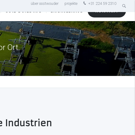
über oostwouder
projekte
+31 224 59 2310
COIL BUILDING
ENGINEERING
KONTAKT
r Ort.
e Industrien